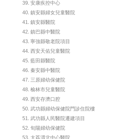
39. 安康疾控中心
40. 鎮安縣婦女兒童醫院
41. 鎮安縣醫院
42. 鎮巴縣中醫院
43. 寧強縣敬老院項目
44. 西安天佑兒童醫院
45. 藍田縣醫院
46. 秦安縣中醫院
47. 三原婦幼保健院
48. 榆林市兒童醫院
49. 西安存濟口腔
50. 武功縣婦幼保健院門診住院樓
51. 武功縣人民醫院遷建項目
52. 旬陽婦幼保健院
53. 大荔渭北中心醫院