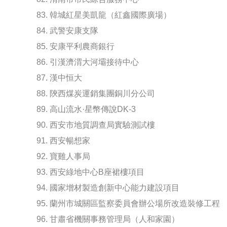
83. 韓城紅星美凱龍（紅鑫國際廣場）
84. 武警安康支隊
85. 安康平利農商銀行
86. 引漢濟渭大河壩接待中心
87. 漢中恒大
88. 陝西煤炭運銷集團銅川分公司
89. 高山流水·星幣傳說DK-3
90. 西安市地質調查局實驗測試樓
91. 西安暢想家
92. 寶雞人事局
93. 西安綠地中心B座裙樓項目
94. 國家增材製造創新中心能力建設項目
95. 蘭州市城關區監察委員會辦公場所改造裝修工程
96. 甘肅省機關事務管理局（人和家園）