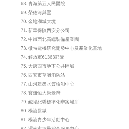
68. 青海第五人民醫院
69. 榮德河與墅
70. 金地湖城大境
71. 新華保險西安分公司
72. 中鐵西北高端裝備產業園
73. 微特電機研究開發中心及產業化基地
74. 解放軍61363部隊
75. 大唐西市地下公共區域
76. 西安市草灘消防站
77. 山河建築水質檢測中心
78. 寶雞恒大禦景灣
79. 鹹陽紀委標準化辦案場所
80. 楊淩監獄
81. 楊淩青少年活動中心
82. 渭南市市民綜合服務中心