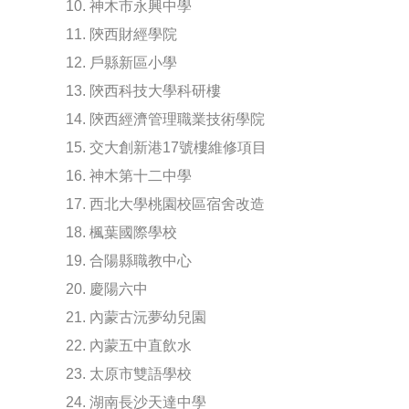
10. 神木市永興中學
11. 陝西財經學院
12. 戶縣新區小學
13. 陝西科技大學科研樓
14. 陝西經濟管理職業技術學院
15. 交大創新港17號樓維修項目
16. 神木第十二中學
17. 西北大學桃園校區宿舍改造
18. 楓葉國際學校
19. 合陽縣職教中心
20. 慶陽六中
21. 內蒙古沅夢幼兒園
22. 內蒙五中直飲水
23. 太原市雙語學校
24. 湖南長沙天達中學