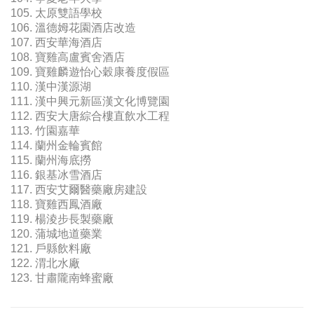
105. 太原雙語學校
106. 溫德姆花園酒店改造
107. 西安華海酒店
108. 寶雞高盧賓舍酒店
109. 寶雞麟遊怡心穀康養度假區
110. 漢中漢源湖
111. 漢中興元新區漢文化博覽園
112. 西安大唐綜合樓直飲水工程
113. 竹園嘉華
114. 蘭州金輪賓館
115. 蘭州海底撈
116. 銀基冰雪酒店
117. 西安艾爾醫藥廠房建設
118. 寶雞西鳳酒廠
119. 楊淩步長製藥廠
120. 蒲城地道藥業
121. 戶縣飲料廠
122. 渭北水廠
123. 甘肅隴南蜂蜜廠