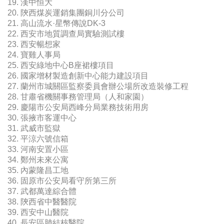
19. 漢中恒大
20. 陝西煤炭運銷集團銅川分公司
21. 高山流水·星幣傳說DK-3
22. 西安市地質調查局實驗測試樓
23. 西安暢想家
24. 寶雞人事局
25. 西安綠地中心B座裙樓項目
26. 國家增材製造創新中心能力建設項目
27. 蘭州市城關區監察委員會辦公場所改造裝修工程
28. 甘肅省機關事務管理局（人和家園）
29. 慶陽市公安局西峰分局業務技術用房
30. 張掖市客運中心
31. 武威市監獄
32. 平涼六號信箱
33. 河南安置小區
34. 鄭州未來公寓
35. 內蒙隆昌工地
36. 固原市公安局看守所第三所
37. 武都萬達綜合體
38. 陝西省中醫醫院
39. 西安中山醫院
40. 長安區肺結核醫院