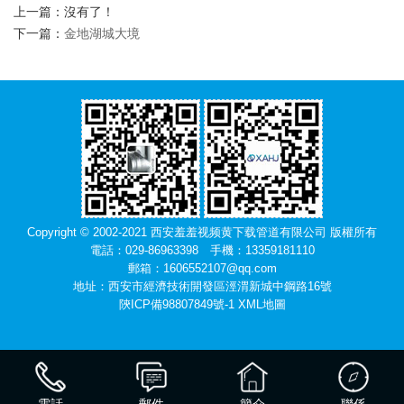
上一篇：沒有了！
下一篇：
金地湖城大境
Copyright © 2002-2021 西安羞羞视频黄下载管道有限公司 版權所有
電話：029-86963398 手機：13359181110
郵箱：1606552107@qq.com
地址：西安市經濟技術開發區涇渭新城中鋼路16號
陝ICP備98807849號-1
XML地圖