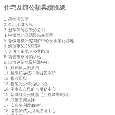
住宅及辦公類業績匯總
1. 榮德河與墅
2. 金地湖城大境
3. 新華保險西安分公司
4. 中鐵西北高端裝備產業園
5. 微特電機研究開發中心及產業化基地
6. 解放軍61363部隊
7. 大唐西市地下公共區域
8. 西安市草灘消防站
9. 山河建築水質檢測中心
10. 寶雞恒大禦景灣
11. 鹹陽紀委標準化辦案場所
12. 楊淩監獄
13. 楊淩青少年活動中心
14. 渭南市市民綜合服務中心
15. 韓城紅星美凱龍（紅鑫國際廣場）
16. 武警安康支隊
17. 安康平利農商銀行
18. 引漢濟渭大河壩接待中心