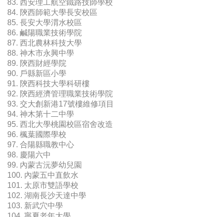
83. 西安理工航空鐵路技師學校
84. 陝西師範大學長安校區
85. 長安大學渭水校區
86. 鹹陽職業技術學院
87. 西北農林科技大學
88. 神木市永興中學
89. 陝西財經學院
90. 戶縣新區小學
91. 陝西科技大學科研樓
92. 陝西經濟管理職業技術學院
93. 交大創新港17號樓維修項目
94. 神木第十二中學
95. 西北大學桃園校區宿舍改造
96. 楓葉國際學校
97. 合陽縣職教中心
98. 慶陽六中
99. 內蒙古沅夢幼兒園
100. 內蒙五中直飲水
101. 太原市雙語學校
102. 湖南長沙天達中學
103. 新武穴中學
104. 寧夏老年大學